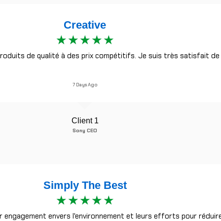
Creative
☆
☆
☆
☆
☆
oduits de qualité à des prix compétitifs. Je suis très satisfait de 
7 Days Ago
Client 1
Sony CEO
Simply The Best
☆
☆
☆
☆
☆
ur engagement envers l'environnement et leurs efforts pour réduir