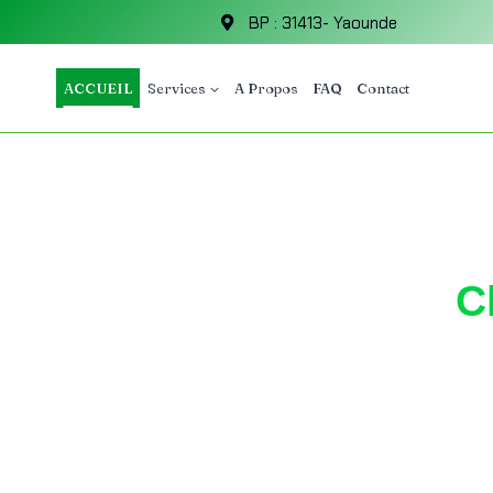
BP : 31413- Yaounde
ACCUEIL
Services
A Propos
FAQ
Contact
C
Donnez une n