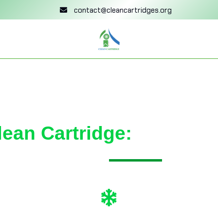
contact@cleancartridges.org
RECYCLA
lean Cartridge:
ouvelle vie à vos cartouches d’encre. Économisez d
réduisez votre impact environnemental.