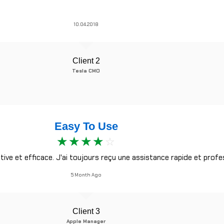
10.04.2018
Client 2
Tesla CMO
Easy To Use
☆
☆
☆
☆
☆
tive et efficace. J'ai toujours reçu une assistance rapide et profes
5 Month Ago
Client 3
Apple Manager