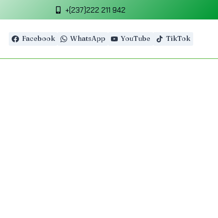
+(237)222 211 942
Facebook
WhatsApp
YouTube
TikTok
GE
e l’argent et