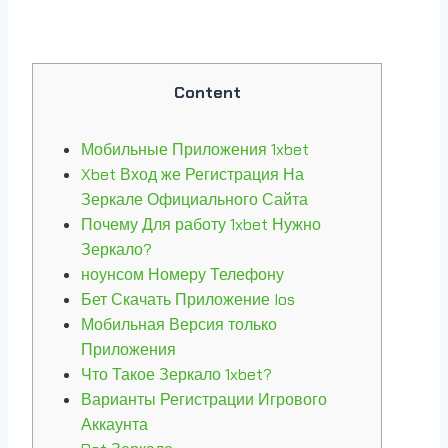
Вход и Сегодня
Content
Мобильные Приложения 1xbet
Xbet Вход же Регистрация На
Зеркале Официального Сайта
Почему Для работу 1xbet Нужно
Зеркало?
ноунсом Номеру Телефону
Бет Скачать Приложение Ios
Мобильная Версия только
Приложения
Что Такое Зеркало 1xbet?
Варианты Регистрации Игрового
Аккаунта