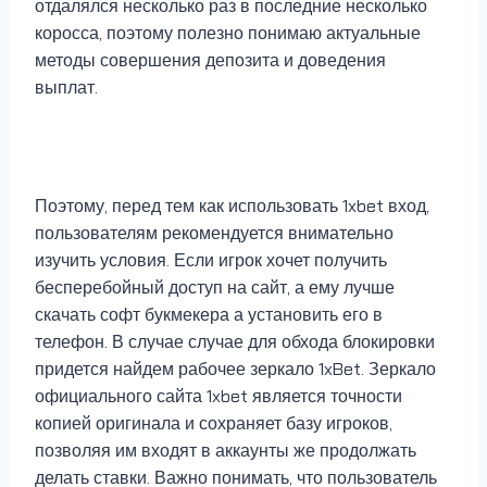
отдалялся несколько раз в последние несколько
коросса, поэтому полезно понимаю актуальные
методы совершения депозита и доведения
выплат.
ноунсом Номеру Телефону
Поэтому, перед тем как использовать 1xbet вход,
пользователям рекомендуется внимательно
изучить условия. Если игрок хочет получить
бесперебойный доступ на сайт, а ему лучше
скачать софт букмекера а установить его в
телефон. В случае случае для обхода блокировки
придется найдем рабочее зеркало 1xBet. Зеркало
официального сайта 1xbet является точности
копией оригинала и сохраняет базу игроков,
позволяя им входят в аккаунты же продолжать
делать ставки. Важно понимать, что пользователь