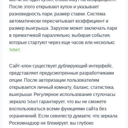
После этого открывают купон и указывает
разновидность пари, размер ставки. Система
автоматически пересчитывает коэффициент и
размер выигрыша. Зарухом может заключать пари
в прематчевой параллельно, выбирая события,
которые стартуют через еще часов или несколькс
1xbet
.
Сайт-клон существует дублирующий интерфейс,
представляет предусмотренные разработчиками
опции. После авторизации пользователям
открывается личный комнату, баланс, статистика,
выигрыши. Регулярное использование стулочасы
зеркало 1xbet гарантирует, что вы не сможете
воспользоваться всеми функциями сайта без
ограничений. Если севилестр думаете, что зеркала
Роскомнадзор не блокирует, вы глубоко