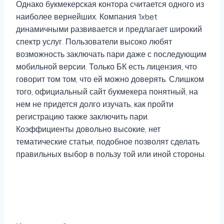
Однако букмекерская контора считается одного из
наиболее вернейших. Компания 1xbet
динамичными развивается и предлагает широкий
спектр услуг. Пользователи высоко любят
возможность заключать пари даже с последующим
мобильной версии. Только БК есть лицензия, что
говорит том том, что ей можно доверять. Слишком
того, официальный сайт букмекера понятный, на
нем не придется долго изучать, как пройти
регистрацию также заключить пари.
Коэффициенты довольно высокие, нет
тематические статьи, подобное позволят сделать
правильных выбор в пользу той или иной стороны.
Мобильная Версия только
Приложения