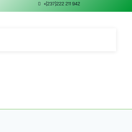
+(237)222 211 942