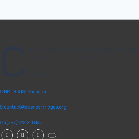
C
leanCartridge est une entreprise spécialisée da
pour vos besoins d'impression.
Contact
BP : 31413- Yaounde
contact@cleancartridges.org
+(237)222 211 942