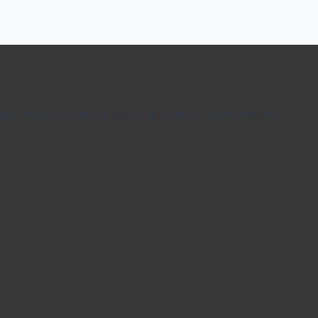
 Nous proposons des solutions durables et économiques