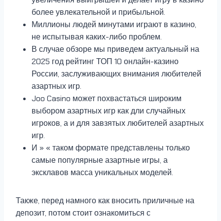
более увлекательной и прибыльной.
Миллионы людей минутами играют в казино,
не испытывая каких-либо проблем.
В случае обзоре мы приведем актуальный на
2025 год рейтинг ТОП 10 онлайн-казино
России, заслуживающих внимания любителей
азартных игр.
Joo Casino может похвастаться широким
выбором азартных игр как дли случайных
игроков, а и для завзятых любителей азартных
игр.
И » « таком формате представлены только
самые популярные азартные игры, а
эксклавов масса уникальных моделей.
Также, перед намного как вносить приличные на
депозит, потом стоит ознакомиться с