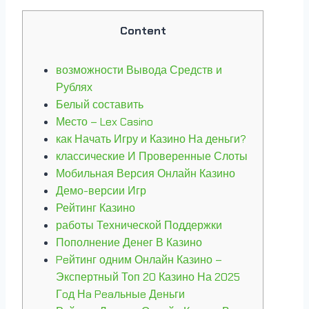
Content
возможности Вывода Средств и
Рублях
Белый составить
Место – Lex Casino
как Начать Игру и Казино На деньги?
классические И Проверенные Слоты
Мобильная Версия Онлайн Казино
Демо-версии Игр
Рейтинг Казино
работы Технической Поддержки
Пополнение Денег В Казино
Peйтинг одним Онлайн Казино –
Экспертный Топ 20 Казино На 2025
Гoд Нa Peaльныe Дeньги