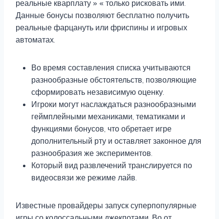
реальные кварплату » « только рисковать ими.
Данные бонусы позволяют бесплатно получить
реальные фарцануть или фриспины и игровых
автоматах.
Во время составления списка учитываются
разнообразные обстоятельств, позволяющие
сформировать независимую оценку.
Игроки могут наслаждаться разнообразными
геймплейными механиками, тематиками и
функциями бонусов, что обретает игре
дополнительный рту и оставляет законное для
разнообразия же экспериментов.
Который вид развлечений транслируется по
видеосвязи же режиме лайв.
Известные провайдеры запуск суперпопулярные
игры со колоссальными джекпотами. Во от