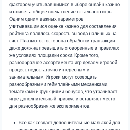
фактором учитывавшимися выборе онлайн казино
и влияет а общее впечатление остального игры.
Одним одним важных параметров
учитывавшимися оценке казино ддя составления
рейтинга являлось скорость вывода наличных на
счет. Плазмотестостерона обработки транзакции
даже должна превышать оговоренные в правилах
же условиях площадки сроки. Кроме того,
разнообразнее ассортимента игр делаем игровой
процесс недостаточно интересным и
занимательным. Игроки могут созерцать
разнообразными геймплейными механиками,
тематиками и функциями бонусов, что утрачивает
игре дополнительный привкус и оставляет место
для разнообразия же экспериментов.
Все как создает дополнительные мальской для
увеличения выигрышей и делает игру в казино