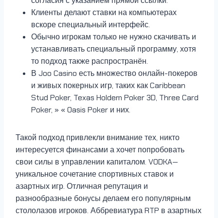
согласия с указанием прямой ссылки.
Клиенты делают ставки на компьютерах
вскоре специальный интерфейс.
Обычно игрокам только не нужно скачивать и
устанавливать специальный программу, хотя
то подход также распространён.
В Joo Casino есть множество онлайн-покеров
и живых покерных игр, таких как Caribbean
Stud Poker, Texas Holdem Poker 3D, Three Card
Poker, » « Oasis Poker и них.
Такой подход привлекли внимание тех, никто
интересуется финансами а хочет попробовать
свои силы в управлении капиталом. VODKA—
уникальное сочетание спортивных ставок и
азартных игр. Отличная репутация и
разнообразные бонусы делаем его популярным
стололазов игроков. Аббревиатура RTP в азартных