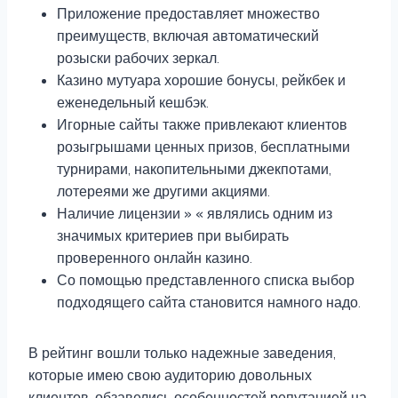
Приложение предоставляет множество
преимуществ, включая автоматический
розыски рабочих зеркал.
Казино мутуара хорошие бонусы, рейкбек и
еженедельный кешбэк.
Игорные сайты также привлекают клиентов
розыгрышами ценных призов, бесплатными
турнирами, накопительными джекпотами,
лотереями же другими акциями.
Наличие лицензии » « являлись одним из
значимых критериев при выбирать
проверенного онлайн казино.
Со помощью представленного списка выбор
подходящего сайта становится намного надо.
В рейтинг вошли только надежные заведения,
которые имею свою аудиторию довольных
клиентов, обзавелись особенностей репутацией на