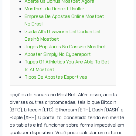
Aceite Os Bônus Mostbet Agora
Mostbet-də Depozit Üsulları
Empresa De Apostas Online Mostbet
No Brasil
Guida All’attivazione Del Codice Del
Casinò Mostbet
Jogos Populares No Cassino Mostbet
Apostar Simply No Cybersport
Types Of Athletics You Are Able To Bet
In At Mostbet
Tipos De Apostas Esportivas
opções de bacará no MostBet. Além disso, aceita
diversas outras criptomoedas, tais lo que Bitcoin
(BTC), Litecoin (LTC), Ethereum (ETH), Dash (DASH) e
Ripple (XRP). O portal foi concebido tendo em mente
os tablets e irá funcionar sobre forma impecável em
qualquer dispositivo. Você pode calcular um retorno