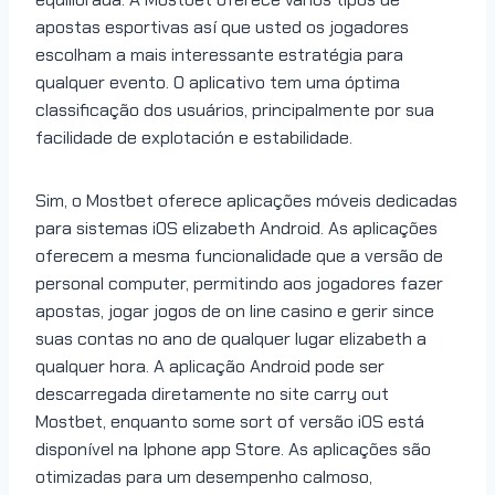
apostas esportivas así que usted os jogadores
escolham a mais interessante estratégia para
qualquer evento. O aplicativo tem uma óptima
classificação dos usuários, principalmente por sua
facilidade de explotación e estabilidade.
Sim, o Mostbet oferece aplicações móveis dedicadas
para sistemas iOS elizabeth Android. As aplicações
oferecem a mesma funcionalidade que a versão de
personal computer, permitindo aos jogadores fazer
apostas, jogar jogos de on line casino e gerir since
suas contas no ano de qualquer lugar elizabeth a
qualquer hora. A aplicação Android pode ser
descarregada diretamente no site carry out
Mostbet, enquanto some sort of versão iOS está
disponível na Iphone app Store. As aplicações são
otimizadas para um desempenho calmoso,