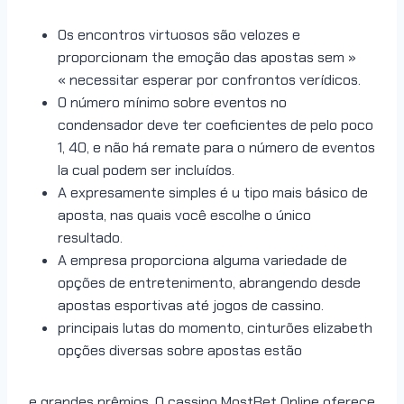
Os encontros virtuosos são velozes e
proporcionam the emoção das apostas sem »
« necessitar esperar por confrontos verídicos.
O número mínimo sobre eventos no
condensador deve ter coeficientes de pelo poco
1, 40, e não há remate para o número de eventos
la cual podem ser incluídos.
A expresamente simples é u tipo mais básico de
aposta, nas quais você escolhe o único
resultado.
A empresa proporciona alguma variedade de
opções de entretenimento, abrangendo desde
apostas esportivas até jogos de cassino.
principais lutas do momento, cinturões elizabeth
opções diversas sobre apostas estão
e grandes prêmios. O cassino MostBet Online oferece