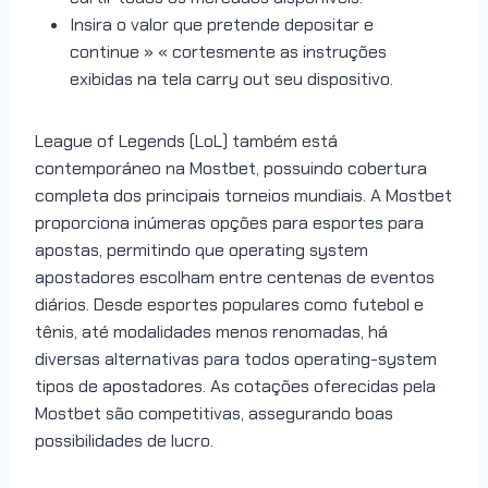
Insira o valor que pretende depositar e
continue » « cortesmente as instruções
exibidas na tela carry out seu dispositivo.
League of Legends (LoL) também está
contemporáneo na Mostbet, possuindo cobertura
completa dos principais torneios mundiais. A Mostbet
proporciona inúmeras opções para esportes para
apostas, permitindo que operating system
apostadores escolham entre centenas de eventos
diários. Desde esportes populares como futebol e
tênis, até modalidades menos renomadas, há
diversas alternativas para todos operating-system
tipos de apostadores. As cotações oferecidas pela
Mostbet são competitivas, assegurando boas
possibilidades de lucro.