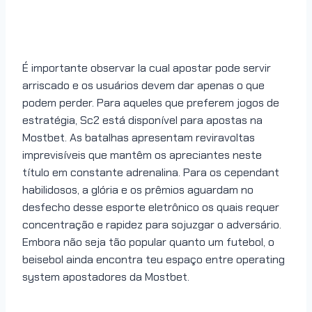
Cadastro Via Redes Sociais
É importante observar la cual apostar pode servir
arriscado e os usuários devem dar apenas o que
podem perder. Para aqueles que preferem jogos de
estratégia, Sc2 está disponível para apostas na
Mostbet. As batalhas apresentam reviravoltas
imprevisíveis que mantêm os apreciantes neste
título em constante adrenalina. Para os cependant
habilidosos, a glória e os prêmios aguardam no
desfecho desse esporte eletrônico os quais requer
concentração e rapidez para sojuzgar o adversário.
Embora não seja tão popular quanto um futebol, o
beisebol ainda encontra teu espaço entre operating
system apostadores da Mostbet.