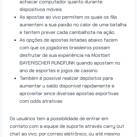
achacar computador quanto durante
dispositivos móveis.
As apostas ao vivo permitem os quais os fãs
aumentem a sua paixão no calor de uma batalha
e tentem prever cada cambalhota na ação.
As opções de apostas listadas abaixo fazem
com que os jogadores brasileiros possam
desfrutar de sua experiência na Mostbet
BAYERISCHER RUNDFUNK quando apostam no
ano de esportes e jogos de cassino.
Também é possível realizar depósitos para
aumentar u saldo disponível rapidamente e
aproveitar since diversas apostas esportivas
com odds atrativas.
Os usuários tem a possibilidade de entrar em
contato com a equipe de suporte através carry out
chat ao vivo, por correio eletrônico, ou até mesmo