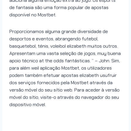
adiciona alguma emoção extra ao jogo. Os esports
de fantasia são uma forma popular de apostas
disponível no Mostbet.
Proporcionamos alguma grande diversidade de
desportos e eventos, abrangendo futebol,
basquetebol, ténis, voleibol elizabeth muitos outros.
Apresentam uma vasta seleção de jogos, muy buena
apoio técnico at the odds fantásticas. ” – John. Sim,
para além weil aplicação Mostbet, os utilizadores
podem também efetuar apostas elizabeth usufruir
dos serviços fornecidos pela Mostbet através da
versão móvel do seu sítio web. Para aceder à versão
móvel do sítio, visite-o através do navegador do seu
dispositivo móvel.
Variedade De Eventos Para