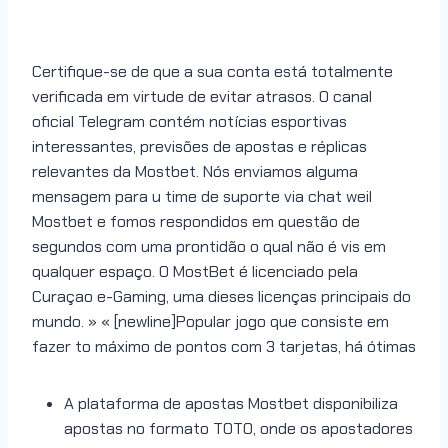
Apostas Em Esports
Certifique-se de que a sua conta está totalmente
verificada em virtude de evitar atrasos. O canal
oficial Telegram contém notícias esportivas
interessantes, previsões de apostas e réplicas
relevantes da Mostbet. Nós enviamos alguma
mensagem para u time de suporte via chat weil
Mostbet e fomos respondidos em questão de
segundos com uma prontidão o qual não é vis em
qualquer espaço. O MostBet é licenciado pela
Curaçao e-Gaming, uma dieses licenças principais do
mundo. » « [newline]Popular jogo que consiste em
fazer to máximo de pontos com 3 tarjetas, há ótimas
A plataforma de apostas Mostbet disponibiliza
apostas no formato TOTO, onde os apostadores