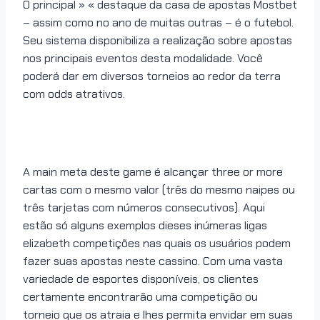
O principal » « destaque da casa de apostas Mostbet
– assim como no ano de muitas outras – é o futebol.
Seu sistema disponibiliza a realização sobre apostas
nos principais eventos desta modalidade. Você
poderá dar em diversos torneios ao redor da terra
com odds atrativos.
Aposta Combinada
A main meta deste game é alcançar three or more
cartas com o mesmo valor (três do mesmo naipes ou
três tarjetas com números consecutivos). Aqui
estão só alguns exemplos dieses inúmeras ligas
elizabeth competições nas quais os usuários podem
fazer suas apostas neste cassino. Com uma vasta
variedade de esportes disponíveis, os clientes
certamente encontrarão uma competição ou
torneio que os atraia e lhes permita envidar em suas