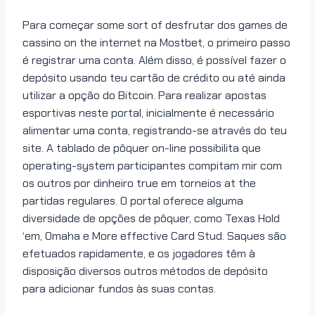
Para começar some sort of desfrutar dos games de
cassino on the internet na Mostbet, o primeiro passo
é registrar uma conta. Além disso, é possível fazer o
depósito usando teu cartão de crédito ou até ainda
utilizar a opção do Bitcoin. Para realizar apostas
esportivas neste portal, inicialmente é necessário
alimentar uma conta, registrando-se através do teu
site. A tablado de pôquer on-line possibilita que
operating-system participantes compitam mir com
os outros por dinheiro true em torneios at the
partidas regulares. O portal oferece alguma
diversidade de opções de pôquer, como Texas Hold
‘em, Omaha e More effective Card Stud. Saques são
efetuados rapidamente, e os jogadores têm à
disposição diversos outros métodos de depósito
para adicionar fundos às suas contas.