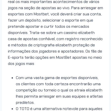
real os mais importantes acontecimentos de vários
jogos na seção de apostas ao vivo. Para arriesgar em
esportes com Mostbet, você deverá criar sua conta,
fazer um depósito, selecionar o esporte em que
pretende apostar e curtir todos os mercados
disponíveis. Trata-se sobre um cassino elizabeth
casa de apostas confiável, com registro reconhecido
e métodos de criptografia elizabeth proteção de
informações dos jogadores e apostadores. Os fãs de
E-sports terão opções em MostBet apostas no meio
dos jogos mais
Com uma vasta gama de esportes disponíveis,
os clientes com toda certeza encontrarão uma
competição ou torneio o qual os atraia elizabeth
lhes permita arriesgar em suas equipes e atletas
prediletos.
O TOTO é uma alternativa notevole para aqueles