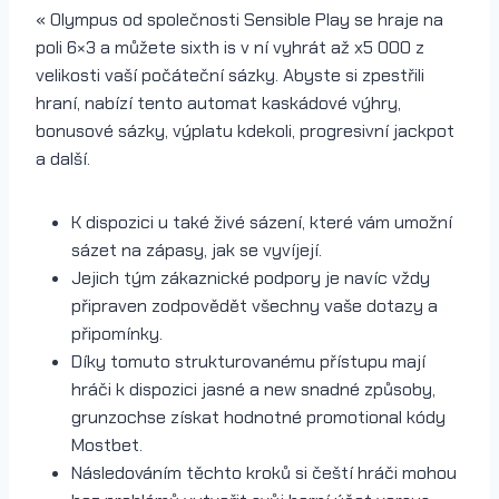
« Olympus od společnosti Sensible Play se hraje na
poli 6×3 a můžete sixth is v ní vyhrát až x5 000 z
velikosti vaší počáteční sázky. Abyste si zpestřili
hraní, nabízí tento automat kaskádové výhry,
bonusové sázky, výplatu kdekoli, progresivní jackpot
a další.
K dispozici u také živé sázení, které vám umožní
sázet na zápasy, jak se vyvíjejí.
Jejich tým zákaznické podpory je navíc vždy
připraven zodpovědět všechny vaše dotazy a
připomínky.
Díky tomuto strukturovanému přístupu mají
hráči k dispozici jasné a new snadné způsoby,
grunzochse získat hodnotné promotional kódy
Mostbet.
Následováním těchto kroků si čeští hráči mohou