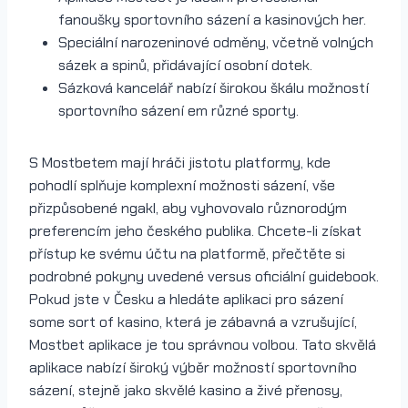
fanoušky sportovního sázení a kasinových her.
Speciální narozeninové odměny, včetně volných
sázek a spinů, přidávající osobní dotek.
Sázková kancelář nabízí širokou škálu možností
sportovního sázení em různé sporty.
S Mostbetem mají hráči jistotu platformy, kde
pohodlí splňuje komplexní možnosti sázení, vše
přizpůsobené ngakl, aby vyhovovalo různorodým
preferencím jeho českého publika. Chcete-li získat
přístup ke svému účtu na platformě, přečtěte si
podrobné pokyny uvedené versus oficiální guidebook.
Pokud jste v Česku a hledáte aplikaci pro sázení
some sort of kasino, která je zábavná a vzrušující,
Mostbet aplikace je tou správnou volbou. Tato skvělá
aplikace nabízí široký výběr možností sportovního
sázení, stejně jako skvělé kasino a živé přenosy,