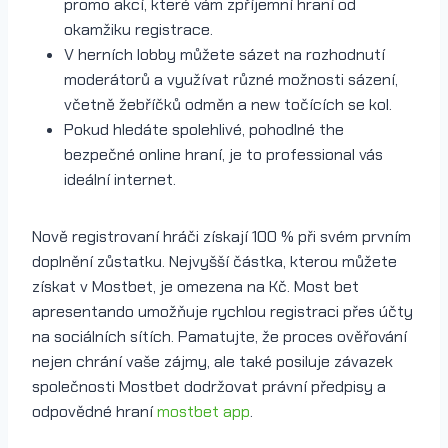
promo akcí, které vám zpříjemní hraní od
okamžiku registrace.
V herních lobby můžete sázet na rozhodnutí
moderátorů a využívat různé možnosti sázení,
včetně žebříčků odměn a new točících se kol.
Pokud hledáte spolehlivé, pohodlné the
bezpečné online hraní, je to professional vás
ideální internet.
Nově registrovaní hráči získají 100 % při svém prvním
doplnění zůstatku. Nejvyšší částka, kterou můžete
získat v Mostbet, je omezena na Kč. Most bet
apresentando umožňuje rychlou registraci přes účty
na sociálních sítích. Pamatujte, že proces ověřování
nejen chrání vaše zájmy, ale také posiluje závazek
společnosti Mostbet dodržovat právní předpisy a
odpovědné hraní
mostbet app
.