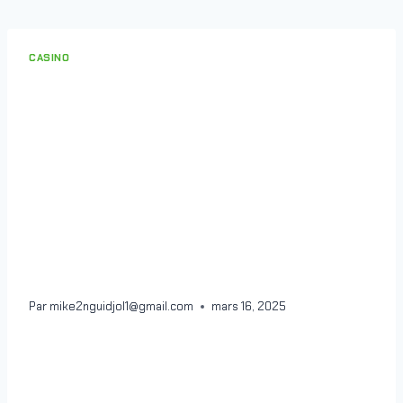
CASINO
Mostbet Online
Sportovní Sázková
Společnost: Vsaďte Si
Some Sort Of Hrajte
Hned Teď »
Par
mike2nguidjol1@gmail.com
mars 16, 2025
Stažení App Apk Pro