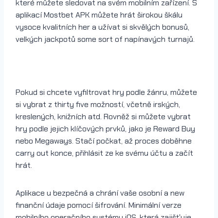
které můžete sledovat na svém mobilním zařízení. S
aplikací Mostbet APK můžete hrát širokou škálu
vysoce kvalitních her a užívat si skvělých bonusů,
velkých jackpotů some sort of napínavých turnajů.
Mostbet Poker
Pokud si chcete vyfiltrovat hry podle žánru, můžete
si vybrat z thirty five možností, včetně irských,
kreslených, knižních atd. Rovněž si můžete vybrat
hry podle jejich klíčových prvků, jako je Reward Buy
nebo Megaways. Stačí počkat, až proces doběhne
carry out konce, přihlásit ze ke svému účtu a začít
hrát.
Aplikace u bezpečná a chrání vaše osobní a new
finanční údaje pomocí šifrování. Minimální verze
mobilního operačního systému iOS, která zajišťuje