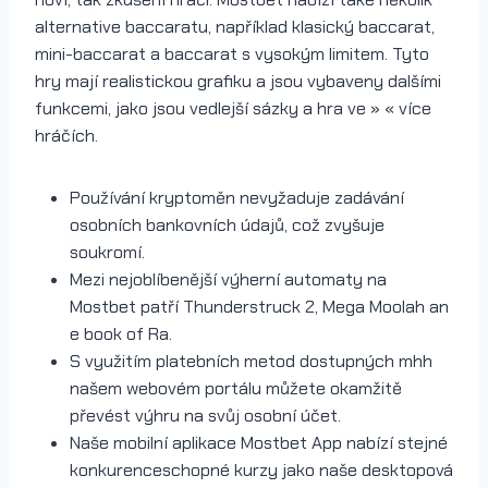
alternative baccaratu, například klasický baccarat,
mini-baccarat a baccarat s vysokým limitem. Tyto
hry mají realistickou grafiku a jsou vybaveny dalšími
funkcemi, jako jsou vedlejší sázky a hra ve » « více
hráčích.
Používání kryptoměn nevyžaduje zadávání
osobních bankovních údajů, což zvyšuje
soukromí.
Mezi nejoblíbenější výherní automaty na
Mostbet patří Thunderstruck 2, Mega Moolah an
e book of Ra.
S využitím platebních metod dostupných mhh
našem webovém portálu můžete okamžitě
převést výhru na svůj osobní účet.
Naše mobilní aplikace Mostbet App nabízí stejné
konkurenceschopné kurzy jako naše desktopová