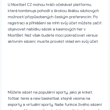
U Mostbet CZ mohou hráči očekávat platformu,
která kombinuje pohodlí s širokou škálou sázkových
možností přizpůsobených českým preferencím. Po
registraci a přihlášení se mhh svůj účet můžete začít
objevovat nabídku sázek a kasinových her v
MostBet. Než však budete moci pokračovat versus
aktivním sázení, musíte provést vklad em svůj účet.
Bonus Bez Vkladu Na
Mostbet Online V České
Republice
Můžete sázet na populární sporty, jako je kriket,
fotbal, tenis a new basketbal, stejně veoma na
esporty a virtuální sporty. Naše funkce živého sázení