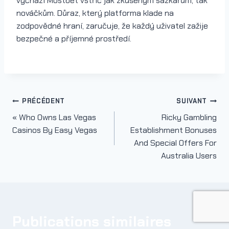
vychází Mostbet vstříc jak zkušeným sázkařům, tak
nováčkům. Důraz, který platforma klade na
zodpovědné hraní, zaručuje, že každý uživatel zažije
bezpečné a příjemné prostředí.
PRÉCÉDENT
SUIVANT
« Who Owns Las Vegas
Ricky Gambling
Casinos By Easy Vegas
Establishment Bonuses
And Special Offers For
Australia Users
Publications similaires