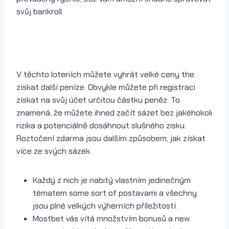
svůj bankroll.
Aplikace Expert Ios
V těchto loteriích můžete vyhrát velké ceny the
získat další peníze. Obvykle můžete při registraci
získat na svůj účet určitou částku peněz. To
znamená, že můžete ihned začít sázet bez jakéhokoli
rizika a potenciálně dosáhnout slušného zisku.
Roztočení zdarma jsou dalším způsobem, jak získat
více ze svých sázek.
Každý z nich je nabitý vlastním jedinečným
tématem some sort of postavami a všechny
jsou plné velkých výherních příležitostí.
Mostbet vás vítá množstvím bonusů a new