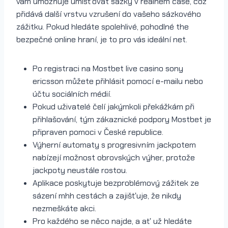
vám umožňuje umisťovat sázky v reálném čase, což
přidává další vrstvu vzrušení do vašeho sázkového
zážitku. Pokud hledáte spolehlivé, pohodlné the
bezpečné online hraní, je to pro vás ideální net.
Po registraci na Mostbet live casino sony
ericsson můžete přihlásit pomocí e-mailu nebo
účtu sociálních médií.
Pokud uživatelé čelí jakýmkoli překážkám při
přihlašování, tým zákaznické podpory Mostbet je
připraven pomoci v České republice.
Výherní automaty s progresivním jackpotem
nabízejí možnost obrovských výher, protože
jackpoty neustále rostou.
Aplikace poskytuje bezproblémový zážitek ze
sázení mhh cestách a zajišťuje, že nikdy
nezmeškáte akci.
Pro každého se něco najde, a ať už hledáte