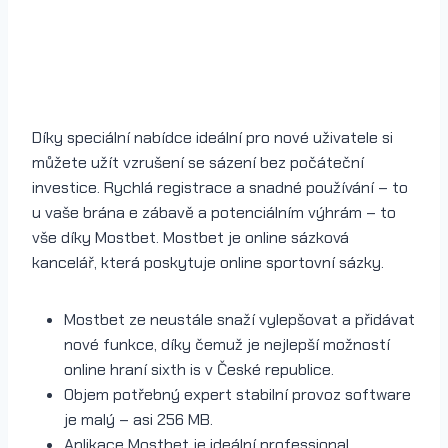
Methods Of Registration In
Mostbet
Díky speciální nabídce ideální pro nové uživatele si
můžete užít vzrušení se sázení bez počáteční
investice. Rychlá registrace a snadné používání – to
u vaše brána e zábavě a potenciálním výhrám – to
vše díky Mostbet. Mostbet je online sázková
kancelář, která poskytuje online sportovní sázky.
Mostbet ze neustále snaží vylepšovat a přidávat
nové funkce, díky čemuž je nejlepší možností
online hraní sixth is v České republice.
Objem potřebný expert stabilní provoz software
je malý – asi 256 MB.
Aplikace Mostbet je ideální professional