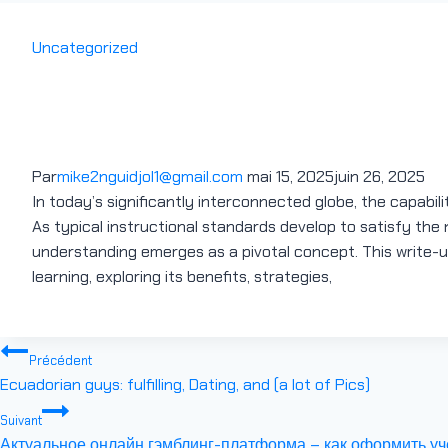
Uncategorized
Understanding the Dynamic
Discovering
Par
mike2nguidjol1@gmail.com
mai 15, 2025
juin 26, 2025
In today’s significantly interconnected globe, the capabilit
As typical instructional standards develop to satisfy the 
understanding emerges as a pivotal concept. This write-up
learning, exploring its benefits, strategies,
Précédent
Ecuadorian guys: fulfilling, Dating, and (a lot of Pics)
Suivant
Актуальное онлайн гэмблинг-платформа – как оформить уче