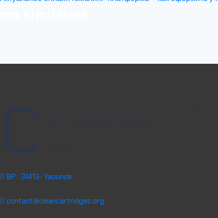
ons similaires
C
leanCartridge est une entreprise spécialisée da
pour vos besoins d'impression.
Contact
BP : 31413- Yaounde
contact@cleancartridges.org