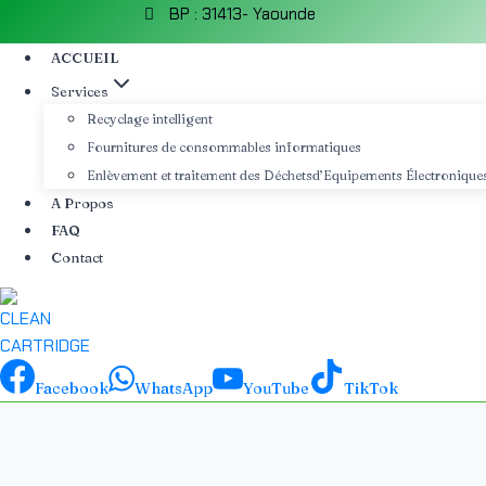
BP : 31413- Yaounde
ACCUEIL
Services
Recyclage intelligent
Fournitures de consommables informatiques
Enlèvement et traitement des Déchetsd’Equipements Électroniques
A Propos
FAQ
Contact
Facebook
WhatsApp
YouTube
TikTok