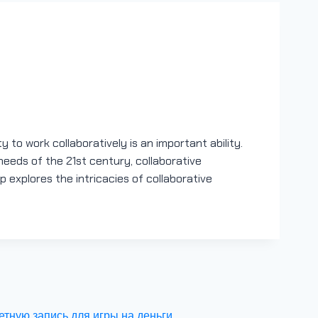
s of Collaborative
y to work collaboratively is an important ability.
needs of the 21st century, collaborative
 explores the intricacies of collaborative
тную запись для игры на деньги