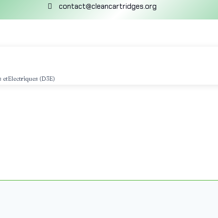
contact@cleancartridges.org
 etElectriques (D3E)