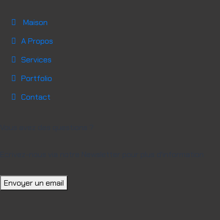
Maison
A Propos
Services
Portfolio
Contact
Vous avez des questions ?
Ecrivez-nous via notre Newsletter pour plus d'information
Envoyer un email