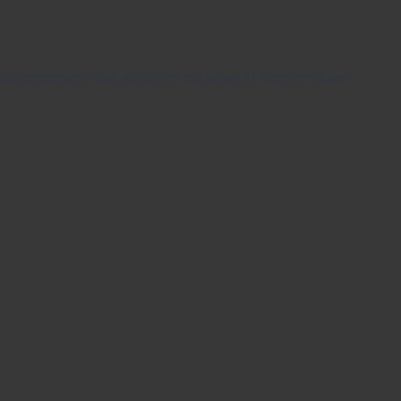
 Nous proposons des solutions durables et économiques