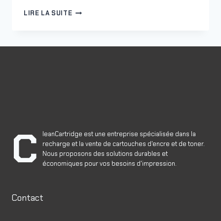
LIRE LA SUITE
C
leanCartridge est une entreprise spécialisée dans la
recharge et la vente de cartouches d'encre et de toner.
Nous proposons des solutions durables et
économiques pour vos besoins d'impression.
Contact