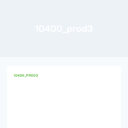
10400_prod3
10400_PROD3
Всеобъемлющий анализ
утвержденного
интернет-портала
виртуального казино с