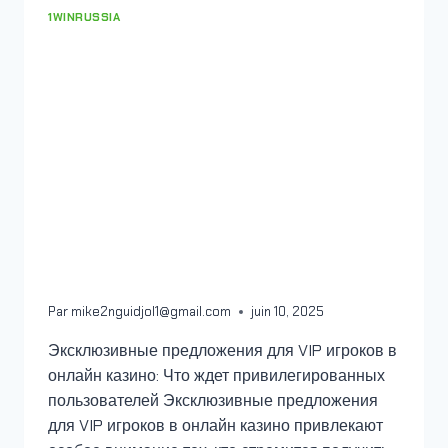
1WINRUSSIA
Эксклюзивные
предложения для VIP
игроков в онлайн
казино: Что ждет
привилегированных
пользователей
Par
mike2nguidjol1@gmail.com
juin 10, 2025
Эксклюзивные предложения для VIP игроков в
онлайн казино: Что ждет привилегированных
пользователей Эксклюзивные предложения
для VIP игроков в онлайн казино привлекают