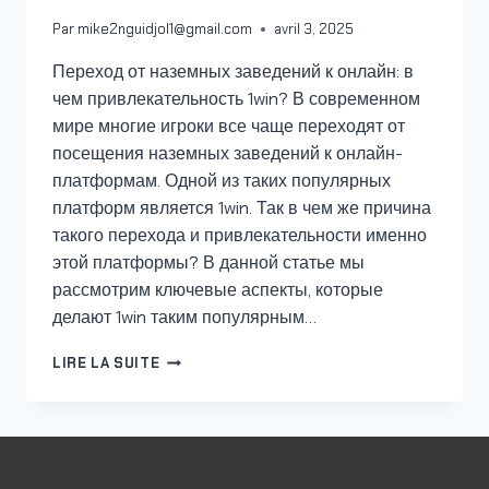
Par
mike2nguidjol1@gmail.com
avril 3, 2025
Переход от наземных заведений к онлайн: в
чем привлекательность 1win? В современном
мире многие игроки все чаще переходят от
посещения наземных заведений к онлайн-
платформам. Одной из таких популярных
платформ является 1win. Так в чем же причина
такого перехода и привлекательности именно
этой платформы? В данной статье мы
рассмотрим ключевые аспекты, которые
делают 1win таким популярным…
LIRE LA SUITE