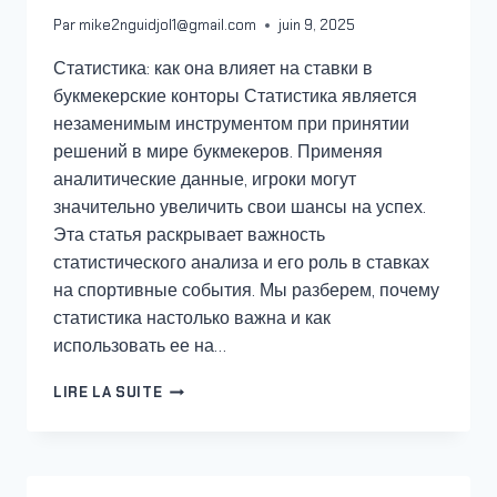
Par
mike2nguidjol1@gmail.com
juin 9, 2025
Статистика: как она влияет на ставки в
букмекерские конторы Статистика является
незаменимым инструментом при принятии
решений в мире букмекеров. Применяя
аналитические данные, игроки могут
значительно увеличить свои шансы на успех.
Эта статья раскрывает важность
статистического анализа и его роль в ставках
на спортивные события. Мы разберем, почему
статистика настолько важна и как
использовать ее на…
LIRE LA SUITE