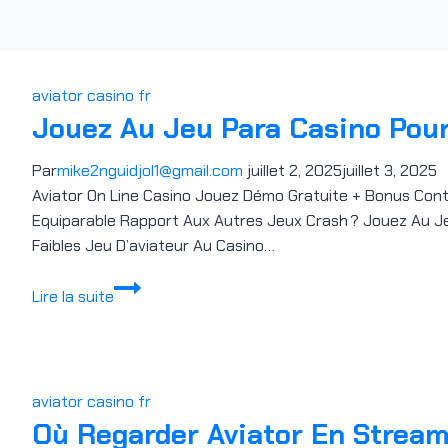
aviator casino fr
Jouez Au Jeu Para Casino Pour
Par
mike2nguidjol1@gmail.com
juillet 2, 2025
juillet 3, 2025
Aviator On Line Casino Jouez Démo Gratuite + Bonus Conte
Equiparable Rapport Aux Autres Jeux Crash ? Jouez Au Je
Faibles Jeu D’aviateur Au Casino…
Jouez
Lire la suite
Au
Jeu
Para
Casino
aviator casino fr
Pour
Où Regarder Aviator En Stream
épargner