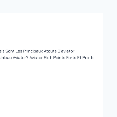
ls Sont Les Principaux Atouts D’aviator
eau Aviator? Aviator Slot: Points Forts Et Points