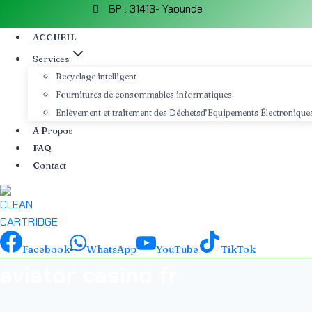
Aller
BP : 31413- Yaounde
au
ACCUEIL
contenu
Services
Recyclage intelligent
Fournitures de consommables informatiques
Enlèvement et traitement des Déchetsd’Equipements Électroniques
A Propos
FAQ
Contact
Facebook
WhatsApp
YouTube
TikTok
aviator casino fr