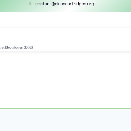
contact@cleancartridges.org
 etElectriques (D3E)