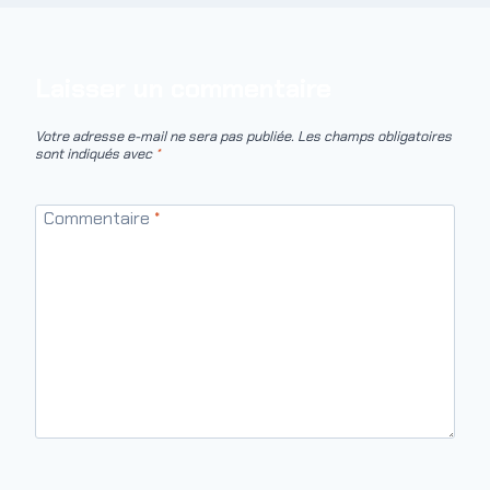
Laisser un commentaire
Votre adresse e-mail ne sera pas publiée.
Les champs obligatoires
sont indiqués avec
*
Commentaire
*