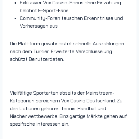
Exklusiver Vox Casino-Bonus ohne Einzahlung
belohnt E-Sport-Fans;
Community-Foren tauschen Erkenntnisse und
Vorhersagen aus.
Die Plattform gewährleistet schnelle Auszahlungen
nach dem Turnier. Erweiterte Verschlüsselung
schützt Benutzerdaten.
Andere
Vielfältige Sportarten abseits der Mainstream-
Kategorien bereichern Vox Casino Deutschland. Zu
den Optionen gehören Tennis, Handball und
Nischenwettbewerbe. Einzigartige Märkte gehen auf
spezifische Interessen ein.