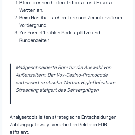
Pferderennen bieten Trifecta- und Exacta-
Wetten an;
Beim Handball stehen Tore und Zeitintervalle im
Vordergrund;
Zur Formel 1 zählen Podestplätze und
Rundenzeiten.
Maßgeschneiderte Boni für die Auswahl von
Außenseitern. Der Vox-Casino-Promocode
verbessert exotische Wetten. High-Definition-
Streaming steigert das Sehvergnügen
.
Analysetools leiten strategische Entscheidungen.
Zahlungsgateways verarbeiten Gelder in EUR
effizient.