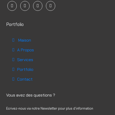
Portfolio
Maison
A Propos
Services
Portfolio
Contact
Vous avez des questions ?
Ecrivez-nous via notre Newsletter pour plus d'information