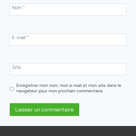
Nom
*
E-mail
*
Site
Enregistrer mon nom, mon e-mail et mon site dans le
navigateur pour mon prochain commentaire.