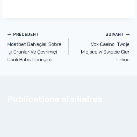
PRÉCÉDENT
SUIVANT
Mostbet Bahisçisi: Sobre
Vox Casino: Twoje
İyi Oranlar Ve Çevrimiçi
Miejsce w Świecie Gier
Canlı Bahis Deneyimi
Online
Publications similaires