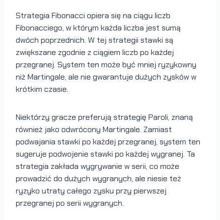
Strategia Fibonacci opiera się na ciągu liczb
Fibonacciego, w którym każda liczba jest sumą
dwóch poprzednich. W tej strategii stawki są
zwiększane zgodnie z ciągiem liczb po każdej
przegranej. System ten może być mniej ryzykowny
niż Martingale, ale nie gwarantuje dużych zysków w
krótkim czasie.
Niektórzy gracze preferują strategię Paroli, znaną
również jako odwrócony Martingale. Zamiast
podwajania stawki po każdej przegranej, system ten
sugeruje podwojenie stawki po każdej wygranej. Ta
strategia zakłada wygrywanie w serii, co może
prowadzić do dużych wygranych, ale niesie też
ryzyko utraty całego zysku przy pierwszej
przegranej po serii wygranych.