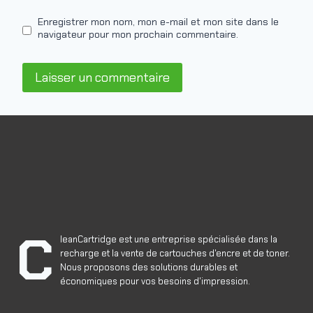
Enregistrer mon nom, mon e-mail et mon site dans le
navigateur pour mon prochain commentaire.
C
leanCartridge est une entreprise spécialisée dans la
recharge et la vente de cartouches d'encre et de toner.
Nous proposons des solutions durables et
économiques pour vos besoins d'impression.