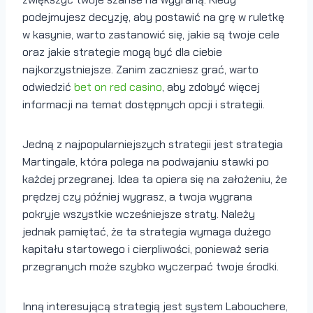
podejmujesz decyzję, aby postawić na grę w ruletkę
w kasynie, warto zastanowić się, jakie są twoje cele
oraz jakie strategie mogą być dla ciebie
najkorzystniejsze. Zanim zaczniesz grać, warto
odwiedzić
bet on red casino
, aby zdobyć więcej
informacji na temat dostępnych opcji i strategii.
Jedną z najpopularniejszych strategii jest strategia
Martingale, która polega na podwajaniu stawki po
każdej przegranej. Idea ta opiera się na założeniu, że
prędzej czy później wygrasz, a twoja wygrana
pokryje wszystkie wcześniejsze straty. Należy
jednak pamiętać, że ta strategia wymaga dużego
kapitału startowego i cierpliwości, ponieważ seria
przegranych może szybko wyczerpać twoje środki.
Inną interesującą strategią jest system Labouchere,