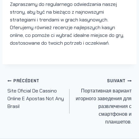
Zapraszamy do regularnego odwiedzania naszej
strony, aby być na bieżąco z najnowszymi
strategiami i trendami w grach kasynowych.
Oferujemy również recenzje najlepszych kasyn
online, co pomoże ci wybrać idealne miejsce do gry,
dostosowane do twoich potrzeb i oczekiwań.
PRÉCÉDENT
SUIVANT
Site Oficial De Cassino
Портативная вариант
Online E Apostas Not Any
игорного заведения для
Brasil
развлечения с
смартфонов и
планшетов.