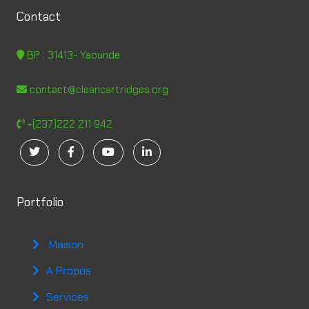
Contact
BP : 31413- Yaounde
contact@cleancartridges.org
+(237)222 211 942
Portfolio
Maison
A Propos
Services