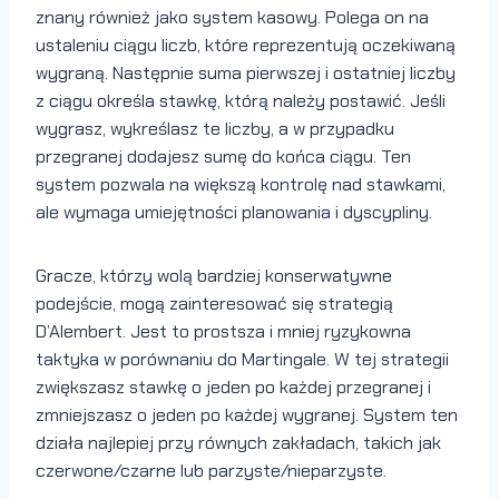
znany również jako system kasowy. Polega on na
ustaleniu ciągu liczb, które reprezentują oczekiwaną
wygraną. Następnie suma pierwszej i ostatniej liczby
z ciągu określa stawkę, którą należy postawić. Jeśli
wygrasz, wykreślasz te liczby, a w przypadku
przegranej dodajesz sumę do końca ciągu. Ten
system pozwala na większą kontrolę nad stawkami,
ale wymaga umiejętności planowania i dyscypliny.
Gracze, którzy wolą bardziej konserwatywne
podejście, mogą zainteresować się strategią
D’Alembert. Jest to prostsza i mniej ryzykowna
taktyka w porównaniu do Martingale. W tej strategii
zwiększasz stawkę o jeden po każdej przegranej i
zmniejszasz o jeden po każdej wygranej. System ten
działa najlepiej przy równych zakładach, takich jak
czerwone/czarne lub parzyste/nieparzyste.